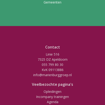
Gemeenten
Contact
Linie 516
7325 DZ Apeldoorn
055 799 80 30
KvK 09113886
info@marienburggroep.nl
Veelbezochte pagina's
Opleidingen
Incompany trainingen
Agenda