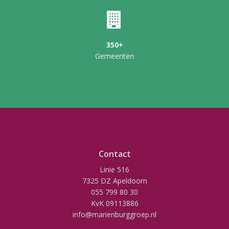
350+
Gemeenten
Contact
Linie 516
7325 DZ Apeldoorn
055 799 80 30
KvK 09113886
info@marienburggroep.nl