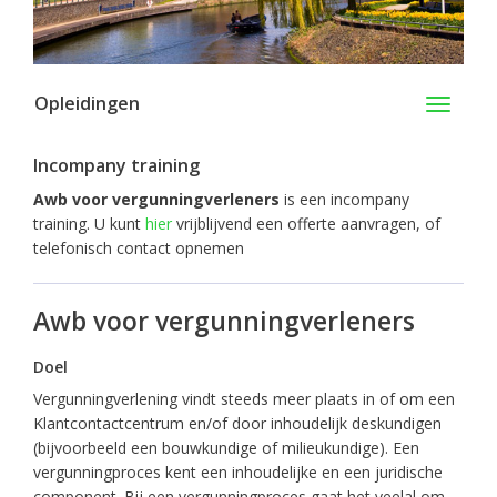
Opleidingen
Toggle
navigati
Incompany training
Awb voor vergunningverleners
is een incompany
training. U kunt
hier
vrijblijvend een offerte aanvragen, of
telefonisch contact opnemen
Awb voor vergunningverleners
Doel
Vergunningverlening vindt steeds meer plaats in of om een
Klantcontactcentrum en/of door inhoudelijk deskundigen
(bijvoorbeeld een bouwkundige of milieukundige). Een
vergunningproces kent een inhoudelijke en een juridische
component. Bij een vergunningproces gaat het veelal om