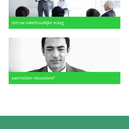
stel uw vakinhoudlijke vraag
aanmelden nieuwsbrief