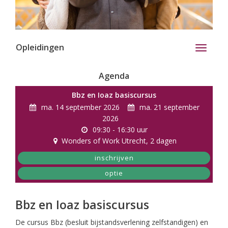
Opleidingen
Toggle
navigati
Agenda
Bbz en Ioaz basiscursus
ma. 14 september 2026
ma. 21 september
2026
09:30 - 16:30 uur
Wonders of Work Utrecht
, 2 dagen
inschrijven
optie
Bbz en Ioaz basiscursus
De cursus Bbz (besluit bijstandsverlening zelfstandigen) en