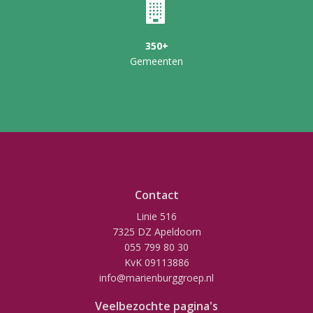
350+
Gemeenten
Contact
Linie 516
7325 DZ Apeldoorn
055 799 80 30
KvK 09113886
info@marienburggroep.nl
Veelbezochte pagina's