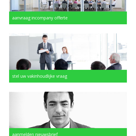
aanvraag incompany offerte
stel uw vakinhoudlijke vraag
aanmelden nieuwsbrief