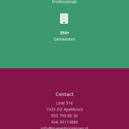
Professionals
350+
Gemeenten
Contact
Linie 516
7325 DZ Apeldoorn
055 799 80 30
KvK 09113886
info@marienburggroep.nl