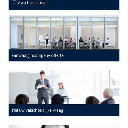
Awb basiscursus
aanvraag incompany offerte
stel uw vakinhoudlijke vraag