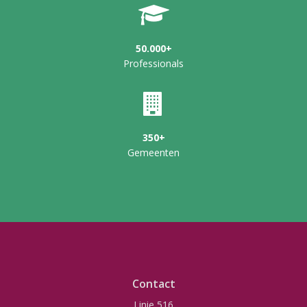
50.000+
Professionals
350+
Gemeenten
Contact
Linie 516