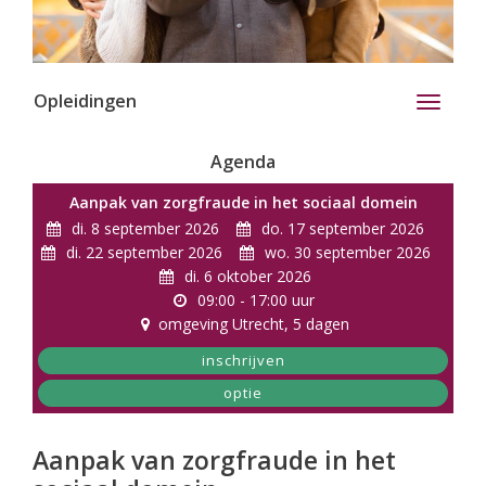
Opleidingen
Toggle
navigati
Agenda
Aanpak van zorgfraude in het sociaal domein
di. 8 september 2026
do. 17 september 2026
di. 22 september 2026
wo. 30 september 2026
di. 6 oktober 2026
09:00 - 17:00 uur
omgeving Utrecht
, 5 dagen
inschrijven
optie
Aanpak van zorgfraude in het