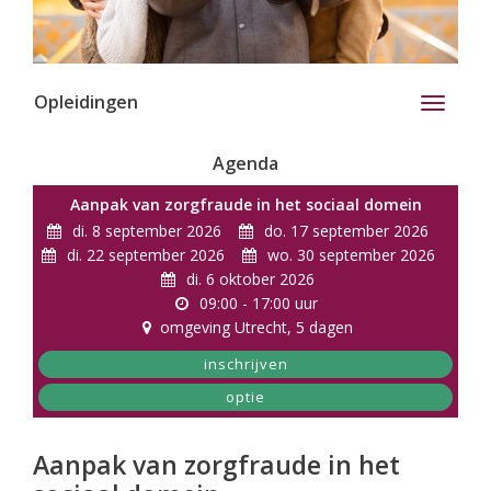
Opleidingen
Toggle
navigati
Agenda
Aanpak van zorgfraude in het sociaal domein
di. 8 september 2026
do. 17 september 2026
di. 22 september 2026
wo. 30 september 2026
di. 6 oktober 2026
09:00 - 17:00 uur
omgeving Utrecht
, 5 dagen
inschrijven
optie
Aanpak van zorgfraude in het