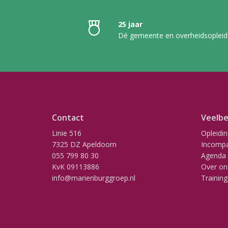
25 jaar
Dé gemeente en overheidsopleid
Contact
Veelbe
Linie 516
Opleidi
7325 DZ Apeldoorn
Incompa
055 799 80 30
Agenda
KvK 09113886
Over on
info@marienburggroep.nl
Training