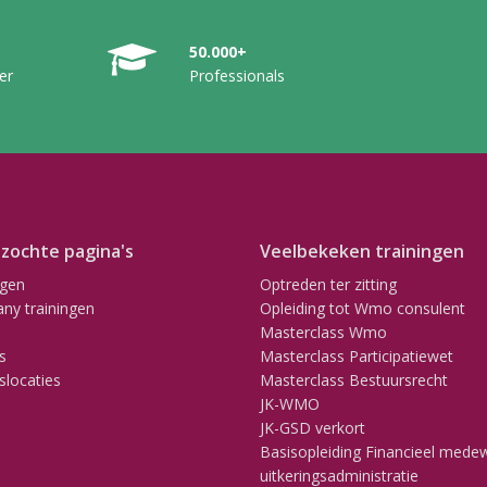
50.000+
er
Professionals
zochte pagina's
Veelbekeken trainingen
ngen
Optreden ter zitting
ny trainingen
Opleiding tot Wmo consulent
Masterclass Wmo
s
Masterclass Participatiewet
slocaties
Masterclass Bestuursrecht
JK-WMO
JK-GSD verkort
Basisopleiding Financieel mede
uitkeringsadministratie