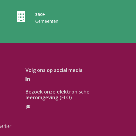
350+
Gemeenten
Volg ons op social media
Bezoek onze elektronische
leeromgeving (ELO)
werker