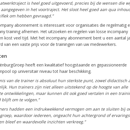
atwerktraject is heel goed uitgevoerd, precies bij de wensen die wi
aangegeven in het voortraject. Het sloot heel goed aan qua inhou
cifiek om hebben gevraagd.”
ompany abonnement is interessant voor organisaties die regelmatig 
ny training afnemen. Het uitzoeken en regelen van losse incompany
en kost veel tijd. Met het incompany abonnement bent u een aantal j
rd van een vaste prijs voor de trainingen van uw medewerkers.
ten
ënburgGroep heeft een kwalitatief hoogstaande en gepassioneerde
pool op universitair niveau tot haar beschikking.
is van de trainer is absoluut hun sterkste punt, zowel didactisch a
ijk. Hun trainers zijn niet alleen uitstekend op de hoogte van alle
te ontwikkelingen, maar kunnen dit ook goed vertalen in een traini
blijft om te volgen.”
iners hadden een indrukwekkend vermogen om aan te sluiten bij o
 groep, waardoor iedereen, ongeacht hun achtergrond of ervarings
en bleef en waardevolle inzichten verkreeg.”