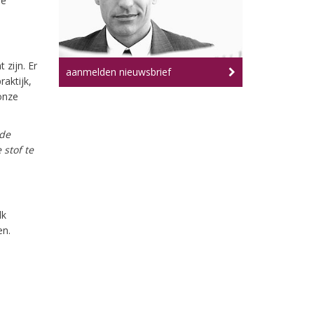
de
 zijn. Er
aanmelden nieuwsbrief
aktijk,
onze
 de
 stof te
lk
en.