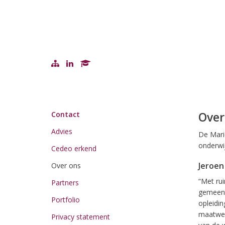
Over
Contact
Advies
De Marië
onderwij
Cedeo erkend
Jeroen
Over ons
“Met rui
Partners
gemeent
Portfolio
opleidi
maatwer
Privacy statement