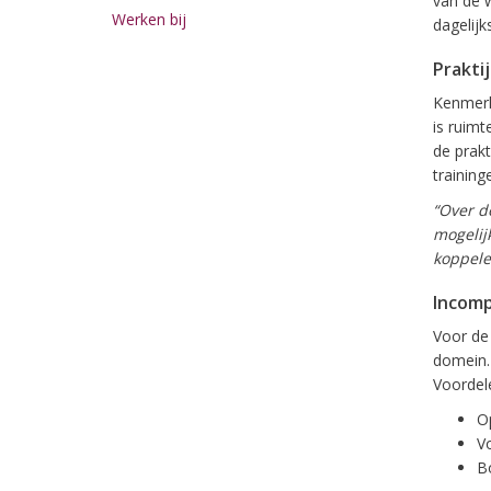
van de w
Werken bij
dagelijk
Prakti
Kenmerke
is ruimt
de prak
traininge
“Over d
mogelij
koppelen
Incomp
Voor de
domein.
Voordel
O
V
B