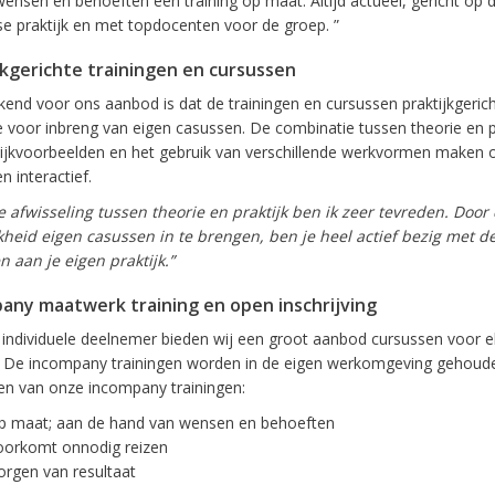
ensen en behoeften een training op maat. Altijd actueel, gericht op 
se praktijk en met topdocenten voor de groep. ”
jkgerichte trainingen en cursussen
nd voor ons aanbod is dat de trainingen en cursussen praktijkgericht
e voor inbreng van eigen casussen. De combinatie tussen theorie en pr
tijkvoorbeelden en het gebruik van verschillende werkvormen maken 
n interactief.
e afwisseling tussen theorie en praktijk ben ik zeer tevreden. Door
kheid eigen casussen in te brengen, ben je heel actief bezig met de
 aan je eigen praktijk.”
any maatwerk training en open inschrijving
 individuele deelnemer bieden wij een groot aanbod cursussen voor e
 De incompany trainingen worden in de eigen werkomgeving gehoud
en van onze incompany trainingen:
p maat; aan de hand van wensen en behoeften
oorkomt onnodig reizen
orgen van resultaat