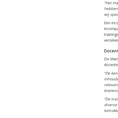
“Het ma
hebben 
wij spe
Een inc
incompa
training
verzeke
Docen
De Mari
docenten
“De kenn
inhoudel
relevan
boeiend 
“De tra
diverse
betrokk