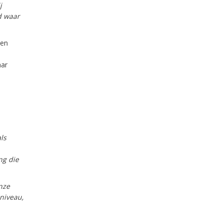
j
d waar
een
aar
ls
ng die
nze
niveau,