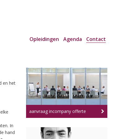
Opleidingen
Agenda
Contact
d en het
aanvraag incompany offerte
 elke
ten. In
de hand