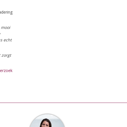
adering
n mooi
e
s echt
 zorgt
erzoek