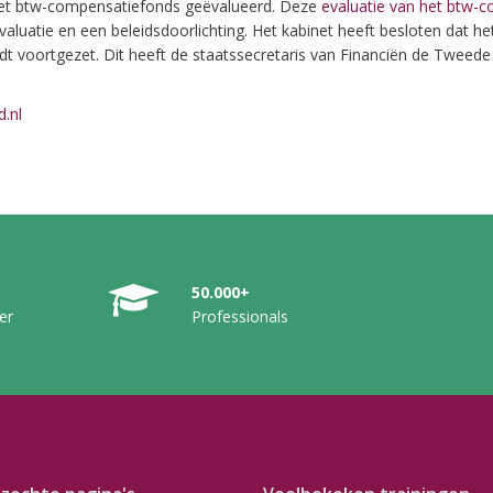
het btw-compensatiefonds geëvalueerd. Deze
evaluatie van het btw-
valuatie en een beleidsdoorlichting. Het kabinet heeft besloten dat he
t voortgezet. Dit heeft de staatssecretaris van Financiën de Tweed
d.nl
50.000+
er
Professionals