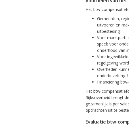
Voordelen van het
Het btw-compensatiefo
Gemeenten, regio
uitvoeren en mak
uitbesteding.
Voor marktpartije
speelt voor onde
onderhoud van in
Voor ingewikkeld
regelgeving word
Overheden kunnen 
onderbezetting. 
Financiering btw
Het btw-compensatiefo
Rijksoverheid brengt d
gezamenlijk is per sal
opdrachten uit te best
Evaluatie btw-com