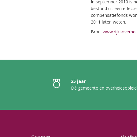
In september 2010 is 
bestond uit een effecte
compensatiefonds word
2011 laten weten.
Bron:
www.rijksoverhei
25 jaar
Dé gemeente en overheidsopleid