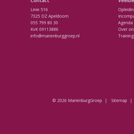
Contact
Veelbe
Linie 516
Opleidi
7325 DZ Apeldoorn
Incompa
055 799 80 30
Agenda
KvK 09113886
Over on
info@marienburggroep.nl
Training
© 2026 MariënburgGroep
Sitemap