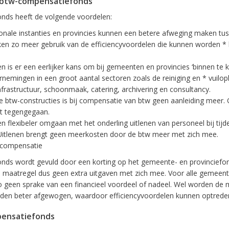
 btw-compensatiefonds
nds heeft de volgende voordelen:
nale instanties en provincies kunnen een betere afweging maken tuss
en zo meer gebruik van de efficiencyvoordelen die kunnen worden * 
n is er een eerlijker kans om bij gemeenten en provincies ‘binnen te
rnemingen in een groot aantal sectoren zoals de reiniging en * vuilop
frastructuur, schoonmaak, catering, archivering en consultancy.
e btw-constructies is bij compensatie van btw geen aanleiding meer. 
t tegengegaan.
flexibeler omgaan met het onderling uitlenen van personeel bij tijde
Uitlenen brengt geen meerkosten door de btw meer met zich mee.
-compensatie
nds wordt gevuld door een korting op het gemeente- en provinciefo
e maatregel dus geen extra uitgaven met zich mee. Voor alle gemeent
do geen sprake van een financieel voordeel of nadeel. Wel worden de
eden beter afgewogen, waardoor efficiencyvoordelen kunnen optrede
pensatiefonds