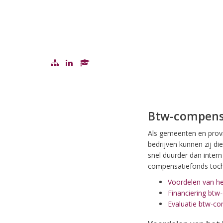
Btw-compens
Als gemeenten en provin
bedrijven kunnen zij di
snel duurder dan inter
compensatiefonds toch 
Voordelen van h
Financiering btw
Evaluatie btw-c