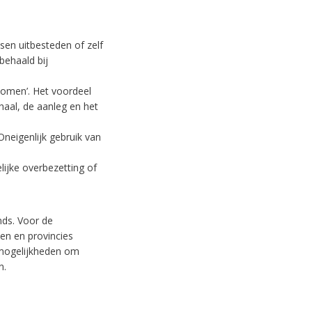
en uitbesteden of zelf
behaald bij
 komen’. Het voordeel
haal, de aanleg en het
Oneigenlijk gebruik van
lijke overbezetting of
nds. Voor de
en en provincies
 mogelijkheden om
n.