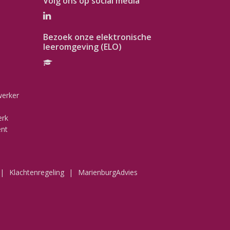
Volg ons op social media
Bezoek onze elektronische
leeromgeving (ELO)
werker
erk
ent
Klachtenregeling
MarienburgAdvies