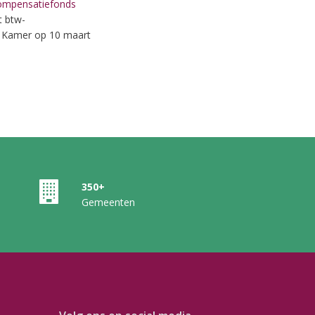
compensatiefonds
t btw-
e Kamer op 10 maart
350+
Gemeenten