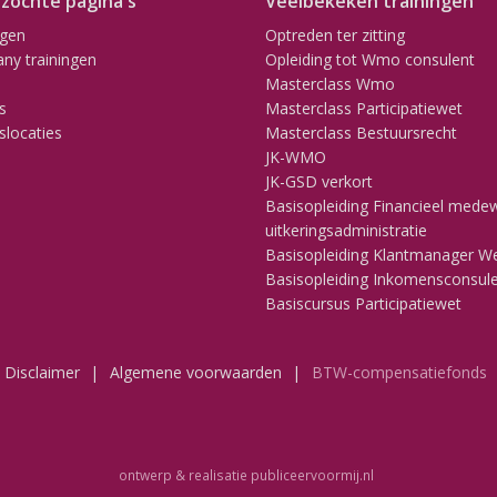
zochte pagina's
Veelbekeken trainingen
ngen
Optreden ter zitting
ny trainingen
Opleiding tot Wmo consulent
Masterclass Wmo
s
Masterclass Participatiewet
slocaties
Masterclass Bestuursrecht
JK-WMO
JK-GSD verkort
Basisopleiding Financieel mede
uitkeringsadministratie
Basisopleiding Klantmanager W
Basisopleiding Inkomensconsul
Basiscursus Participatiewet
Disclaimer
Algemene voorwaarden
BTW-compensatiefonds
ontwerp & realisatie
publiceervoormij.nl