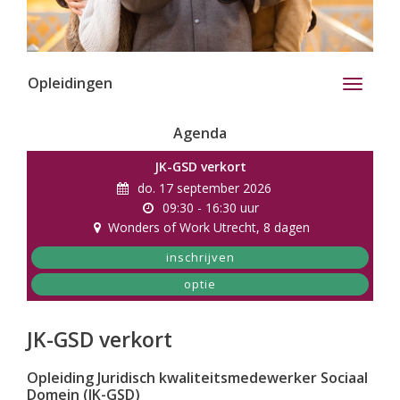
Opleidingen
Toggle
navigati
Agenda
JK-GSD verkort
do. 17 september 2026
09:30 - 16:30 uur
Wonders of Work Utrecht
, 8 dagen
inschrijven
optie
JK-GSD verkort
Opleiding Juridisch kwaliteitsmedewerker Sociaal
Domein (JK-GSD)