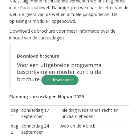
Naast algemene rechtskennis verdiepen we ons uitgebreid
in de Participatiewet. Daarbij kijken we naar de letter van de
wet, de geest van de wet en actuele jurisprudentie. De
opleiding is modulair opgebouwd.
Download de brochure voor meer informatie over de
inhoud van de cursusdagen.
Download brochure
Voor een uitgebreide programma
beschrijving en rooster kunt u de
brochure
downloaden
Planning cursusdagen Najaar 2026
dag
donderdag 17
Inleiding Nederlands recht en
1
september
jur.vaardigheden
dag
donderdag 24
Awb en de A.b.b.b.
2
september