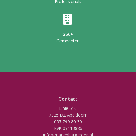
Professionals
350+
Gemeenten
Contact
Linie 516
7325 DZ Apeldoorn
055 799 80 30
KvK 09113886
info@marienburggroep.nl