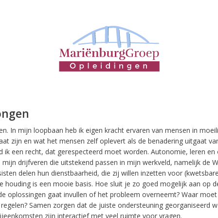
ongen
n. In mijn loopbaan heb ik eigen kracht ervaren van mensen in moeilij
taat zijn en wat het mensen zelf oplevert als de benadering uitgaat v
d ik een recht, dat gerespecteerd moet worden. Autonomie, leren en
n mijn drijfveren die uitstekend passen in mijn werkveld, namelijk de
sisten delen hun dienstbaarheid, die zij willen inzetten voor (kwetsbar
ge houding is een mooie basis. Hoe sluit je zo goed mogelijk aan op 
 de oplossingen gaat invullen of het probleem overneemt? Waar moet
e regelen? Samen zorgen dat de juiste ondersteuning georganiseerd w
jeenkomsten zijn interactief met veel ruimte voor vragen.