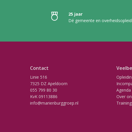
25 jaar
Dé gemeente en overheidsopleid
Contact
Veelbe
Linie 516
Opleidi
7325 DZ Apeldoorn
Incompa
055 799 80 30
Agenda
KvK 09113886
Over on
info@marienburggroep.nl
Training