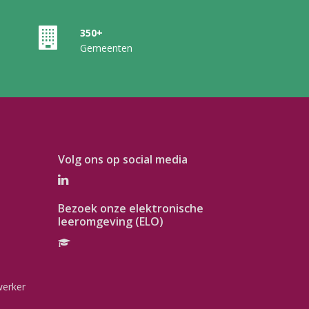
350+
Gemeenten
Volg ons op social media
Bezoek onze elektronische
leeromgeving (ELO)
werker