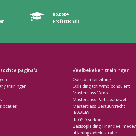
50.000+
er
Professionals
zochte pagina's
Veelbekeken trainingen
ngen
Optreden ter zitting
ny trainingen
Opleiding tot Wmo consulent
Masterclass Wmo
s
Masterclass Participatiewet
slocaties
Masterclass Bestuursrecht
JK-WMO
JK-GSD verkort
Basisopleiding Financieel mede
uitkeringsadministratie