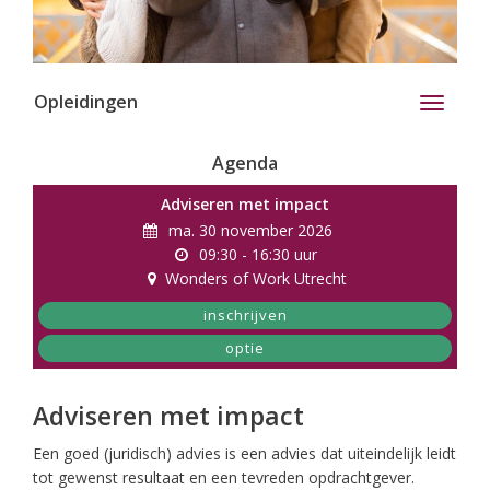
Opleidingen
Toggle
navigati
Agenda
Adviseren met impact
ma. 30 november 2026
09:30 - 16:30 uur
Wonders of Work Utrecht
inschrijven
optie
Adviseren met impact
Een goed (juridisch) advies is een advies dat uiteindelijk leidt
tot gewenst resultaat en een tevreden opdrachtgever.