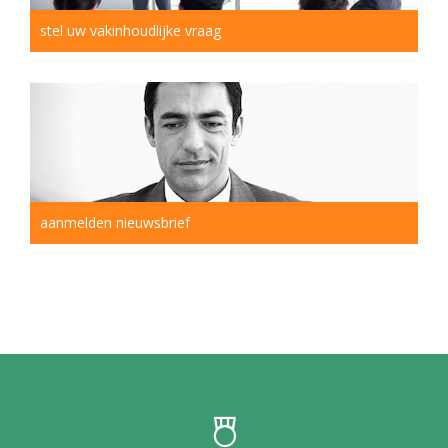
stel uw vakinhoudlijke vraag
aanmelden nieuwsbrief