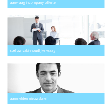
aanvraag incompany offerte
stel uw vakinhoudlijke vraag
aanmelden nieuwsbrief