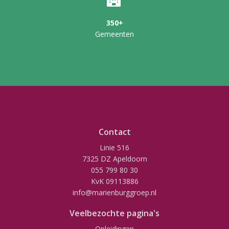
350+
Gemeenten
Contact
Linie 516
7325 DZ Apeldoorn
055 799 80 30
KvK 09113886
info@marienburggroep.nl
Veelbezochte pagina's
Opleidingen