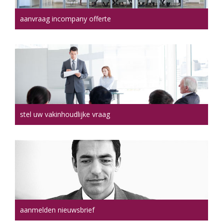
aanvraag incompany offerte
stel uw vakinhoudlijke vraag
aanmelden nieuwsbrief