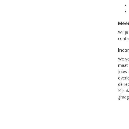
Meer
Wil j
conta
Inco
We ve
maat 
jouw 
overl
de re
Kijk 
graag