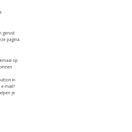
s
m gerust
eze pagina.
lemaal op
binnen
utton in
 e-mail?
elpen je