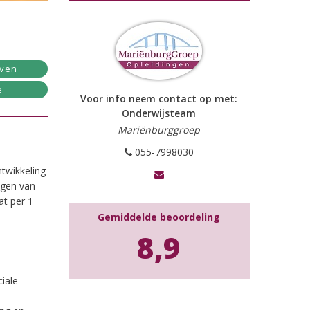
jven
e
Voor info neem contact op met:
Onderwijsteam
Mariënburggroep
055-7998030
twikkeling
lgen van
at per 1
Gemiddelde beoordeling
8,9
iale