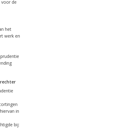
n voor de
an het
rt werk en
sprudentie
ending
rechter
udentie
tortingen
hiervan in
tigde bij: