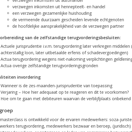
verzwegen inkomsten uit autohandel
verzwegen inkomsten uit hennepteelt- en handel
een verzwegen gezamenlijke huishouding
de vermeende duurzaam gescheiden levende echtgenoten
de hoofdelijke aansprakelijkheid van de verzwegen partner
orbereiding van de zelfstandige terugvorderingsbesluiten:
Actuele jurisprudentie i.v.m. terugvordering later verkregen middelen (
achterstallig loon, later uitbetaalde erfenis of schadevergoedingen)
Actua terugvordering wegens niet-nakoming verplichtingen geldlenin
Actua overige zelfstandige terugvorderingsgronden
liteiten invordering
Wanneer is de zes-maanden-jurisprudentie van toepassing
Verjaring – Hoe hier adequaat op te reageren en dit te voorkomen?
Hoe om te gaan met debiteuren waarvan de verblijfplaats onbekend 
groep
masterclass is ontwikkeld voor de ervaren medewerkers: soza-juriste
erkers terugvordering, medewerkers bezwaar en beroep, (juridisch)