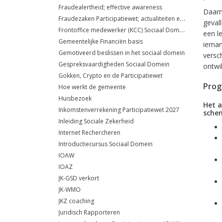
Fraudealertheid; effective awareness
Daarn
Fraudezaken Participatiewet; actualiteiten en jurisprudentie
geval
Frontoffice medewerker (KCC) Sociaal Domein
een l
Gemeentelijke Financiën basis
ieman
Gemotiveerd beslissen in het sociaal domein
versc
Gespreksvaardigheden Sociaal Domein
ontwi
Gokken, Crypto en de Participatiewet
Pro
Hoe werkt de gemeente
Huisbezoek
Het a
Inkomstenverrekening Participatiewet 2027
schen
Inleiding Sociale Zekerheid
Internet Rechercheren
Introductiecursus Sociaal Domein
IOAW
IOAZ
JK-GSD verkort
JK-WMO
JKZ coaching
Juridisch Rapporteren