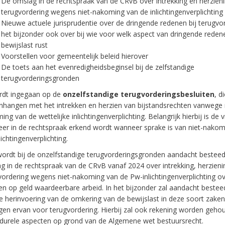
De omslag in de rechtspraak van de CRvB over intrekking en herzien
terugvordering wegens niet-nakoming van de inlichtingenverplichting
Nieuwe actuele jurisprudentie over de dringende redenen bij terugvor
het bijzonder ook over bij wie voor welk aspect van dringende reden
bewijslast rust
Voorstellen voor gemeentelijk beleid hierover
De toets aan het evenredigheidsbeginsel bij de zelfstandige
terugvorderingsgronden
rdt ingegaan op de
onzelfstandige terugvorderingsbesluiten
, d
hangen met het intrekken en herzien van bijstandsrechten vanwege 
ng van de wettelijke inlichtingenverplichting. Belangrijk hierbij is de 
er in de rechtspraak erkend wordt wanneer sprake is van niet-nakom
ichtingenverplichting.
ordt bij de onzelfstandige terugvorderingsgronden aandacht bestee
g in de rechtspraak van de CRvB vanaf 2024 over intrekking, herzieni
vordering wegens niet-nakoming van de Pw-inlichtingenverplichting o
en op geld waardeerbare arbeid. In het bijzonder zal aandacht beste
e herinvoering van de omkering van de bewijslast in deze soort zaken
gen ervan voor terugvordering. Hierbij zal ook rekening worden geh
durele aspecten op grond van de Algemene wet bestuursrecht.