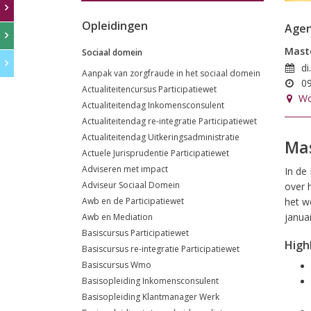
Opleidingen
Age
Maste
Sociaal domein
di
Aanpak van zorgfraude in het sociaal domein
09
Actualiteitencursus Participatiewet
Wo
Actualiteitendag Inkomensconsulent
Actualiteitendag re-integratie Participatiewet
Actualiteitendag Uitkeringsadministratie
Mas
Actuele Jurisprudentie Participatiewet
Adviseren met impact
In de
Adviseur Sociaal Domein
over 
Awb en de Participatiewet
het w
januar
Awb en Mediation
Basiscursus Participatiewet
High
Basiscursus re-integratie Participatiewet
Basiscursus Wmo
Basisopleiding Inkomensconsulent
Basisopleiding Klantmanager Werk