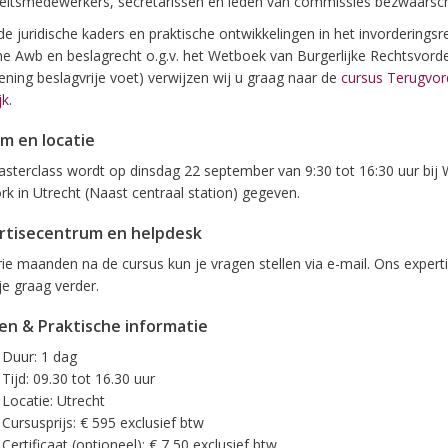
teitsmedewerkers, secretarissen en leden van commissies bezwaarschr
de juridische kaders en praktische ontwikkelingen in het invorderingsr
he Awb en beslagrecht o.g.v. het Wetboek van Burgerlijke Rechtsvorde
ening beslagvrije voet) verwijzen wij u graag naar de
cursus Terugvord
jk
.
m en locatie
sterclass wordt op dinsdag 22 september van 9:30 tot 16:30 uur bij
rk in Utrecht (Naast centraal station) gegeven.
rtisecentrum en helpdesk
rie maanden na de cursus kun je vragen stellen via e-mail. Ons exper
je graag verder.
en & Praktische informatie
Duur: 1 dag
Tijd: 09.30 tot 16.30 uur
Locatie: Utrecht
Cursusprijs: € 595 exclusief btw
Certificaat (optioneel): € 7,50 exclusief btw