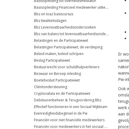
Basisopleiding tot overheidsmediator
Basisopleiding Financieel medewerker uitkeringsadministratie
Bbz en Ioaz basiscursus
Bbz kwaliteitsdagen
Bbz Levensvatbaarheidsonderzoeken
Bbz van balans tot levensvatbaarheidsonderzoek
Belastingen en de Participatiewet
Belastingen Participatiewet; de verdieping
Beleid maken, beleid schrijven
Er wo
samen
Beslag Participatiewet
nakomi
Bestuursrecht voor schuldhulpverleners
wanne
Bezwaar en Beroep inleiding
Pw-inl
Boetebesluit Participatiewet
Cliëntondersteuning
Ook w
Cryptovaluta en de Participatiewet
omsla
Debiteurenbeheer & Terugvordering Bbz
terug
Effectief functioneren in een Sociaal Wijkteam
werk 
Evenredigheidsbeginsel in de Pw
aan d
Financiën voor niet financiële medewerkers
gevol
Financiën voor medewerkers in het sociaal domein
proce