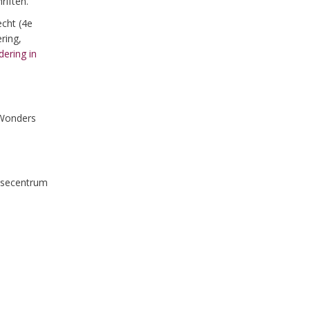
iften.
echt (4e
ring,
ering in
 Wonders
tisecentrum