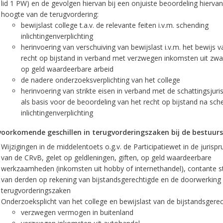
lid 1 PW) en de gevolgen hiervan bij een onjuiste beoordeling hierva
hoogte van de terugvordering:
bewijslast college t.a.v. de relevante feiten i.v.m. schending
inlichtingenverplichting
herinvoering van verschuiving van bewijslast i.v.m. het bewijs v
recht op bijstand in verband met verzwegen inkomsten uit zwa
op geld waardeerbare arbeid
de nadere onderzoeksverplichting van het college
herinvoering van strikte eisen in verband met de schattingsjuri
als basis voor de beoordeling van het recht op bijstand na sch
inlichtingenverplichting
voorkomende geschillen in terugvorderingszaken bij de bestuurs
Wijzigingen in de middelentoets o.g.v. de Participatiewet in de jurispr
van de CRvB, gelet op geldleningen, giften, op geld waardeerbare
werkzaamheden (inkomsten uit hobby of internethandel), contante s
van derden op rekening van bijstandsgerechtigde en de doorwerking 
terugvorderingszaken
Onderzoeksplicht van het college en bewijslast van de bijstandsgerech
verzwegen vermogen in buitenland