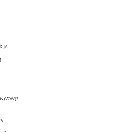
bijv.
g
is (VOW)?
n,