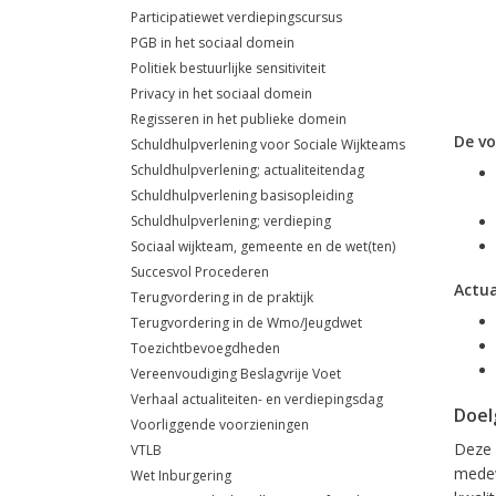
Participatiewet verdiepingscursus
PGB in het sociaal domein
Politiek bestuurlijke sensitiviteit
Privacy in het sociaal domein
Regisseren in het publieke domein
De vo
Schuldhulpverlening voor Sociale Wijkteams
Schuldhulpverlening; actualiteitendag
Schuldhulpverlening basisopleiding
Schuldhulpverlening; verdieping
Sociaal wijkteam, gemeente en de wet(ten)
Succesvol Procederen
Actua
Terugvordering in de praktijk
Terugvordering in de Wmo/Jeugdwet
Toezichtbevoegdheden
Vereenvoudiging Beslagvrije Voet
Verhaal actualiteiten- en verdiepingsdag
Doel
Voorliggende voorzieningen
Deze 
VTLB
medew
Wet Inburgering