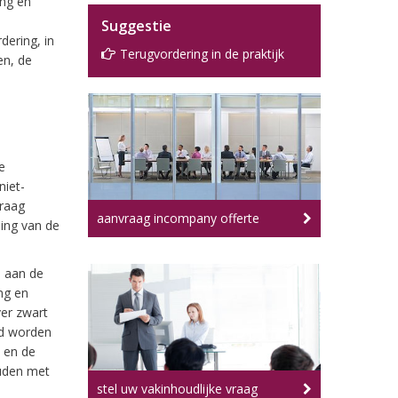
ing en
Suggestie
dering, in
Terugvordering in de praktijk
en, de
ie
niet-
vraag
aanvraag incompany offerte
ing van de
d aan de
ng en
ver zwart
ed worden
 en de
ouden met
stel uw vakinhoudlijke vraag