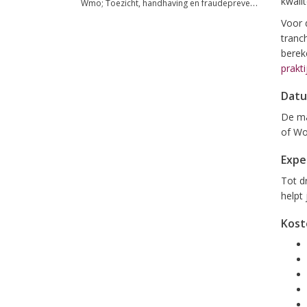
kwali
Wmo; Toezicht, handhaving en fraudepreventie
Voor 
tranc
berek
prakti
Datu
De ma
of Wo
Expe
Tot d
helpt 
Kost