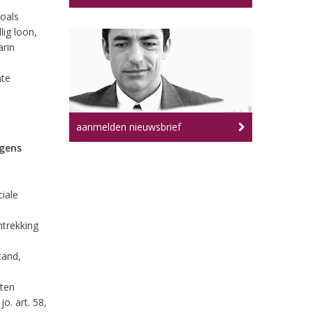
zoals
ig loon,
arin
n
nte
aanmelden nieuwsbrief
egens
iale
ntrekking
tand,
iten
jo. art. 58,