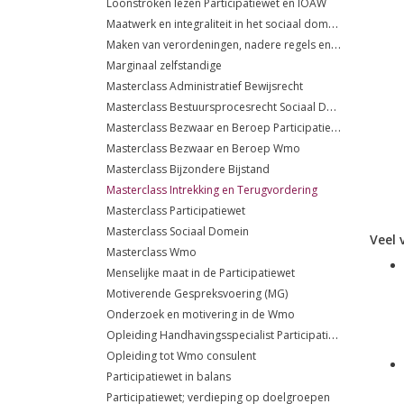
Loonstroken lezen Participatiewet en IOAW
Maatwerk en integraliteit in het sociaal domein
Maken van verordeningen, nadere regels en beleidsregels
Marginaal zelfstandige
Masterclass Administratief Bewijsrecht
Masterclass Bestuursprocesrecht Sociaal Domein
Masterclass Bezwaar en Beroep Participatiewet
Masterclass Bezwaar en Beroep Wmo
Masterclass Bijzondere Bijstand
Masterclass Intrekking en Terugvordering
Masterclass Participatiewet
Masterclass Sociaal Domein
Veel 
Masterclass Wmo
Menselijke maat in de Participatiewet
Motiverende Gespreksvoering (MG)
Onderzoek en motivering in de Wmo
Opleiding Handhavingsspecialist Participatiewet
Opleiding tot Wmo consulent
Participatiewet in balans
Participatiewet; verdieping op doelgroepen