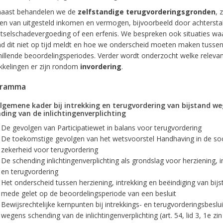
aast behandelen we de
zelfstandige terugvorderingsgronden
, 
len van uitgesteld inkomen en vermogen, bijvoorbeeld door achterstall
etselschadevergoeding of een erfenis. We bespreken ook situaties wa
d dit niet op tijd meldt en hoe we onderscheid moeten maken tusse
hillende beoordelingsperiodes. Verder wordt onderzocht welke releva
kkelingen er zijn rondom
invordering
.
gramma
lgemene kader bij intrekking en terugvordering van bijstand w
ding van de inlichtingenverplichting
De gevolgen van Participatiewet in balans voor terugvordering
De toekomstige gevolgen van het wetsvoorstel Handhaving in de soc
zekerheid voor terugvordering
De schending inlichtingenverplichting als grondslag voor herziening, i
en terugvordering
Het onderscheid tussen herziening, intrekking en beëindiging van bijs
mede gelet op de beoordelingsperiode van een besluit
Bewijsrechtelijke kernpunten bij intrekkings- en terugvorderingsbeslu
wegens schending van de inlichtingenverplichting (art. 54, lid 3, 1e zin 