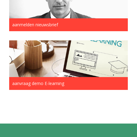
aanmelden nieuwsbrief
aanvraag demo E-learning