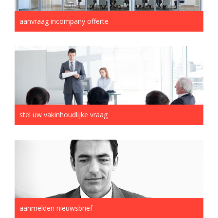
aanvraag incompany offerte
stel uw vakinhoudlijke vraag
aanmelden nieuwsbrief