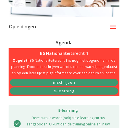
Opleidingen
Toggle
navigati
Agenda
B6 Nationaliteitsrecht 1
Opgelet!
B6 Nationaliteitsrecht 1 is nog niet opgenomen in de
planning. Door in te schrijven wordt u op een wachtlijst geplaatst
en op een later tijdstip geïnformeerd over een datum en locatie.
inschrijven
e-learning
E-learning
Deze cursus wordt (ook) als e-learning cursus
aangeboden. U kunt dan de training online en in uw