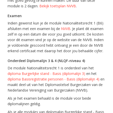
met goed gevolg te kunnen maken. De duur van deze
module is 2 dagen.
Bekijk toetsplan NVVB
.
Examen
Indien gewenst kun je de module Nationaliteitsrecht 1 (B6)
afsluiten met een examen bij de
NVVB
. Je plant dit examen
zelf in op een datum die voor jou goed uitkomt. De kosten
voor dit examen vind je op de website van de NVVB. Indien
je voldoende gescoord hebt ontvang je een door de NVVB
erkend certificaat met daarop het door jou behaalde cijfer.
Onderdeel Diplomalijn 3 & 4 (NLQF-niveau 4)
De module Nationaliteitsrecht 1 is onderdeel van het
diploma Burgerlijke stand - Basis (diplomalijn 3)
en het
diploma Basisregistratie personen - Basis (diplomalijn 4)
en
maakt deel uit van het Diplomastelsel Burgerzaken van de
Nederlandse Vereniging van Burgerzaken (NVVB).
Als je het examen behaald is de module voor beide
diplomalijnen geldig.
Als je alle modules van diplomalijn Burgerlijke stand - Basis