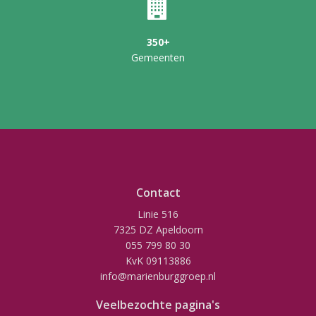
350+
Gemeenten
Contact
Linie 516
7325 DZ Apeldoorn
055 799 80 30
KvK 09113886
info@marienburggroep.nl
Veelbezochte pagina's