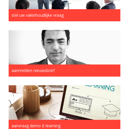
stel uw vakinhoudlijke vraag
aanmelden nieuwsbrief
aanvraag demo E-learning