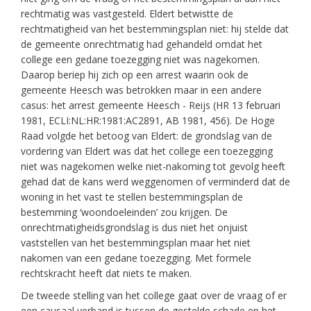
rechtmatig was vastgesteld. Eldert betwistte de
rechtmatigheid van het bestemmingsplan niet: hij stelde dat
de gemeente onrechtmatig had gehandeld omdat het
college een gedane toezegging niet was nagekomen.
Daarop beriep hij zich op een arrest waarin ook de
gemeente Heesch was betrokken maar in een andere
casus: het arrest gemeente Heesch - Reijs (HR 13 februari
1981, ECLI:NL:HR:1981:AC2891, AB 1981, 456). De Hoge
Raad volgde het betoog van Eldert: de grondslag van de
vordering van Eldert was dat het college een toezegging
niet was nagekomen welke niet-nakoming tot gevolg heeft
gehad dat de kans werd weggenomen of verminderd dat de
woning in het vast te stellen bestemmingsplan de
bestemming ‘woondoeleinden’ zou krijgen. De
onrechtmatigheidsgrondslag is dus niet het onjuist
vaststellen van het bestemmingsplan maar het niet
nakomen van een gedane toezegging. Met formele
rechtskracht heeft dat niets te maken.
De tweede stelling van het college gaat over de vraag of er
een causaal verband is tussen de gestelde schade en het