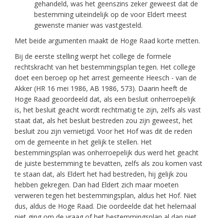
gehandeld, was het geenszins zeker geweest dat de
bestemming uiteindelijk op de voor Eldert meest
gewenste manier was vastgesteld.
Met beide argumenten maakt de Hoge Raad korte metten.
Bij de eerste stelling werpt het college de formele
rechtskracht van het bestemmingsplan tegen. Het college
doet een beroep op het arrest gemeente Heesch - van de
Akker (HR 16 mei 1986, AB 1986, 573). Daarin heeft de
Hoge Raad geoordeeld dat, als een besluit onherroepelijk
is, het besluit geacht wordt rechtmatig te zijn, zelfs als vast
staat dat, als het besluit bestreden zou zijn geweest, het
besluit zou zijn vernietigd. Voor het Hof was dit de reden
om de gemeente in het gelijk te stellen. Het
bestemmingsplan was onherroepelijk dus werd het geacht
de juiste bestemming te bevatten, zelfs als zou komen vast
te staan dat, als Eldert het had bestreden, hij gelijk zou
hebben gekregen. Dan had Eldert zich maar moeten
verweren tegen het bestemmingsplan, aldus het Hof. Niet
dus, aldus de Hoge Raad. Die oordeelde dat het helemaal
niet ging om de vraag of het bestemmingsplan al dan niet