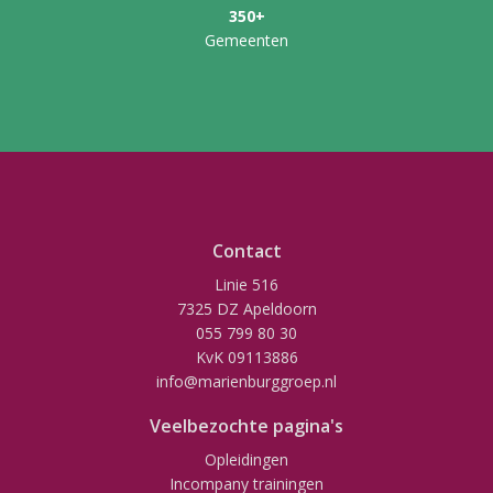
350+
Gemeenten
Contact
Linie 516
7325 DZ Apeldoorn
055 799 80 30
KvK 09113886
info@marienburggroep.nl
Veelbezochte pagina's
Opleidingen
Incompany trainingen