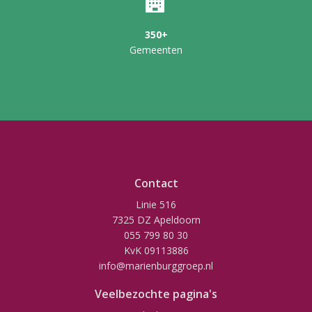
350+
Gemeenten
Contact
Linie 516
7325 DZ Apeldoorn
055 799 80 30
KvK 09113886
info@marienburggroep.nl
Veelbezochte pagina's