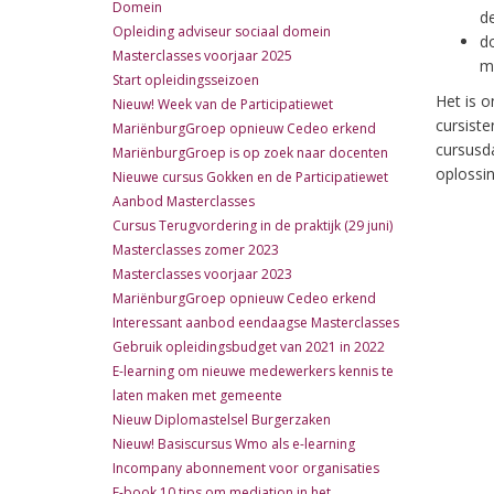
Domein
d
Opleiding adviseur sociaal domein
d
Masterclasses voorjaar 2025
m
Start opleidingsseizoen
Het is o
Nieuw! Week van de Participatiewet
cursist
MariënburgGroep opnieuw Cedeo erkend
cursusd
MariënburgGroep is op zoek naar docenten
oplossin
Nieuwe cursus Gokken en de Participatiewet
Aanbod Masterclasses
Cursus Terugvordering in de praktijk (29 juni)
Masterclasses zomer 2023
Masterclasses voorjaar 2023
MariënburgGroep opnieuw Cedeo erkend
Interessant aanbod eendaagse Masterclasses
Gebruik opleidingsbudget van 2021 in 2022
E-learning om nieuwe medewerkers kennis te
laten maken met gemeente
Nieuw Diplomastelsel Burgerzaken
Nieuw! Basiscursus Wmo als e-learning
Incompany abonnement voor organisaties
E-book 10 tips om mediation in het