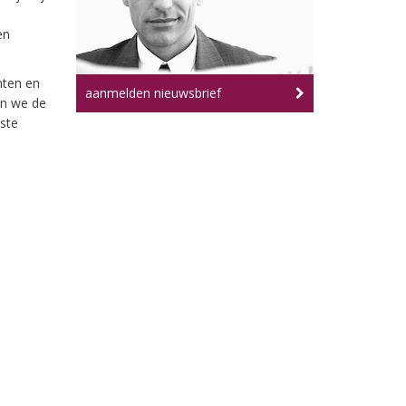
en
nten en
aanmelden nieuwsbrief
en we de
ste