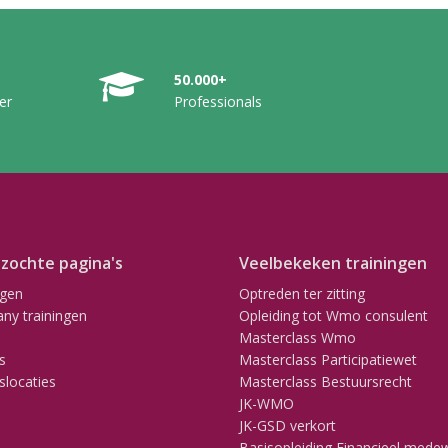
50.000+
er
Professionals
zochte pagina's
Veelbekeken trainingen
ngen
Optreden ter zitting
ny trainingen
Opleiding tot Wmo consulent
Masterclass Wmo
s
Masterclass Participatiewet
slocaties
Masterclass Bestuursrecht
JK-WMO
JK-GSD verkort
Basisopleiding Financieel mede