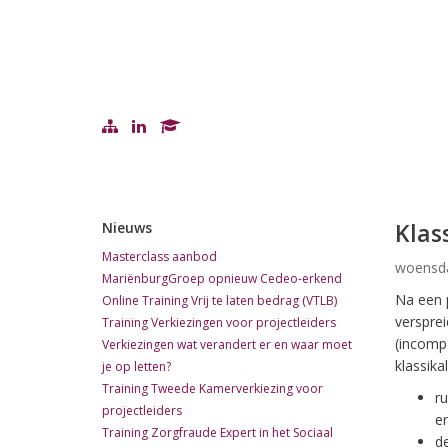
Klas
Nieuws
Masterclass aanbod
woensda
MariënburgGroep opnieuw Cedeo-erkend
Na een 
Online Training Vrij te laten bedrag (VTLB)
versprei
Training Verkiezingen voor projectleiders
(incompa
Verkiezingen wat verandert er en waar moet
klassika
je op letten?
Training Tweede Kamerverkiezing voor
ru
projectleiders
er
Training Zorgfraude Expert in het Sociaal
d