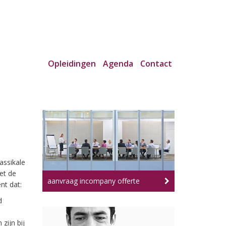
Opleidingen
Agenda
Contact
assikale
et de
aanvraag incompany offerte
nt dat:
d
zijn bij