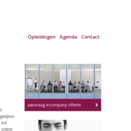
Opleidingen
Agenda
Contact
aanvraag incompany offerte
t
gelijkse
 vol
 online