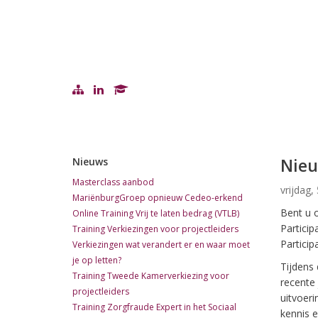
Nieu
Nieuws
Masterclass aanbod
vrijdag,
MariënburgGroep opnieuw Cedeo-erkend
Bent u o
Online Training Vrij te laten bedrag (VTLB)
Particip
Training Verkiezingen voor projectleiders
Particip
Verkiezingen wat verandert er en waar moet
je op letten?
Tijdens
Training Tweede Kamerverkiezing voor
recente 
projectleiders
uitvoeri
Training Zorgfraude Expert in het Sociaal
kennis e