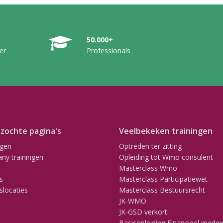
50.000+
er
Professionals
zochte pagina's
Veelbekeken trainingen
ngen
Optreden ter zitting
ny trainingen
Opleiding tot Wmo consulent
Masterclass Wmo
s
Masterclass Participatiewet
slocaties
Masterclass Bestuursrecht
JK-WMO
JK-GSD verkort
Basisopleiding Financieel mede