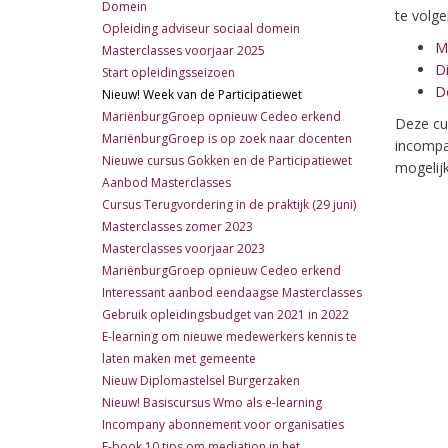
Domein
te volg
Opleiding adviseur sociaal domein
Ma
Masterclasses voorjaar 2025
Di
Start opleidingsseizoen
Do
Nieuw! Week van de Participatiewet
MariënburgGroep opnieuw Cedeo erkend
Deze cu
MariënburgGroep is op zoek naar docenten
incompan
Nieuwe cursus Gokken en de Participatiewet
mogelij
Aanbod Masterclasses
Cursus Terugvordering in de praktijk (29 juni)
Masterclasses zomer 2023
Masterclasses voorjaar 2023
MariënburgGroep opnieuw Cedeo erkend
Interessant aanbod eendaagse Masterclasses
Gebruik opleidingsbudget van 2021 in 2022
E-learning om nieuwe medewerkers kennis te
laten maken met gemeente
Nieuw Diplomastelsel Burgerzaken
Nieuw! Basiscursus Wmo als e-learning
Incompany abonnement voor organisaties
E-book 10 tips om mediation in het