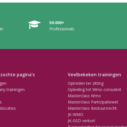
50.000+
er
Professionals
zochte pagina's
Veelbekeken trainingen
ngen
Optreden ter zitting
ny trainingen
Opleiding tot Wmo consulent
Masterclass Wmo
s
Masterclass Participatiewet
slocaties
Masterclass Bestuursrecht
JK-WMO
JK-GSD verkort
Basisopleiding Financieel mede