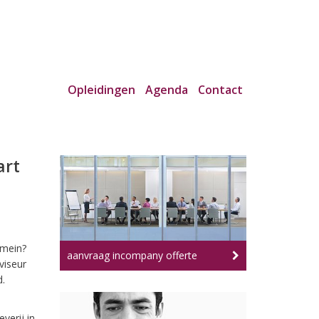
Opleidingen
Agenda
Contact
art
omein?
aanvraag incompany offerte
viseur
d.
verij in