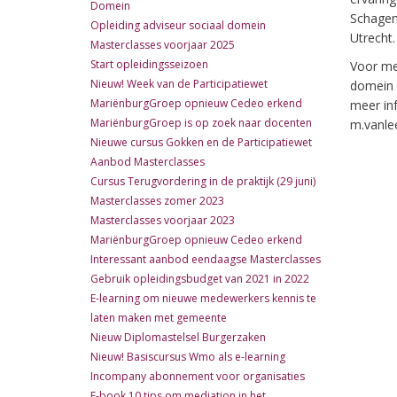
Domein
Schagen
Opleiding adviseur sociaal domein
Utrecht.
Masterclasses voorjaar 2025
Start opleidingsseizoen
Voor mee
Nieuw! Week van de Participatiewet
domein 
MariënburgGroep opnieuw Cedeo erkend
meer in
MariënburgGroep is op zoek naar docenten
m.vanle
Nieuwe cursus Gokken en de Participatiewet
Aanbod Masterclasses
Cursus Terugvordering in de praktijk (29 juni)
Masterclasses zomer 2023
Masterclasses voorjaar 2023
MariënburgGroep opnieuw Cedeo erkend
Interessant aanbod eendaagse Masterclasses
Gebruik opleidingsbudget van 2021 in 2022
E-learning om nieuwe medewerkers kennis te
laten maken met gemeente
Nieuw Diplomastelsel Burgerzaken
Nieuw! Basiscursus Wmo als e-learning
Incompany abonnement voor organisaties
E-book 10 tips om mediation in het