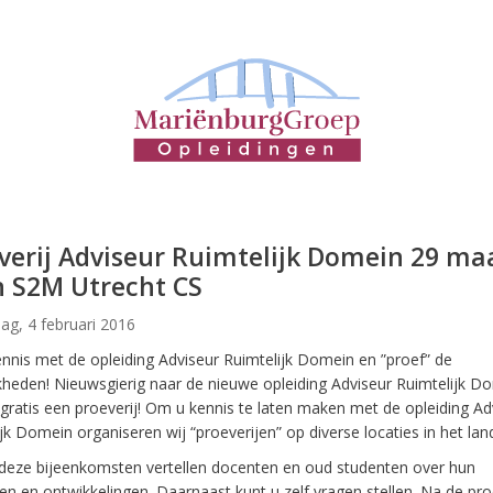
verij Adviseur Ruimtelijk Domein 29 ma
In S2M Utrecht CS
ag, 4 februari 2016
nnis met de opleiding Adviseur Ruimtelijk Domein en ”proef” de
kheden! Nieuwsgierig naar de nieuwe opleiding Adviseur Ruimtelijk D
ratis een proeverij! Om u kennis te laten maken met de opleiding Ad
jk Domein organiseren wij “proeverijen” op diverse locaties in het lan
 deze bijeenkomsten vertellen docenten en oud studenten over hun
en en ontwikkelingen. Daarnaast kunt u zelf vragen stellen. Na de proe