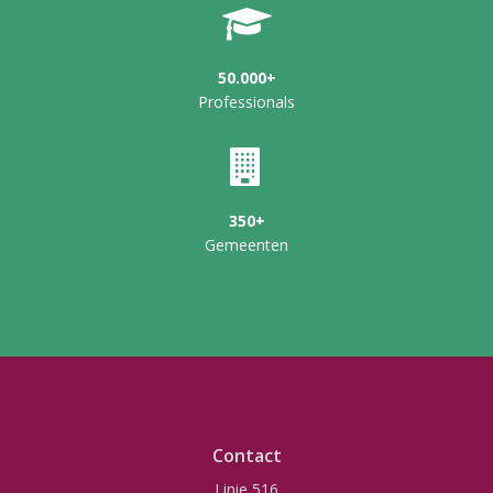
50.000+
Professionals
350+
Gemeenten
Contact
Linie 516