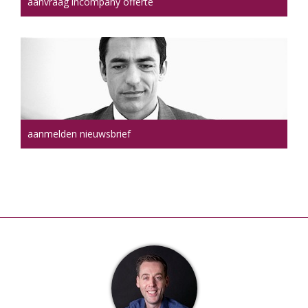
aanvraag incompany offerte
aanmelden nieuwsbrief