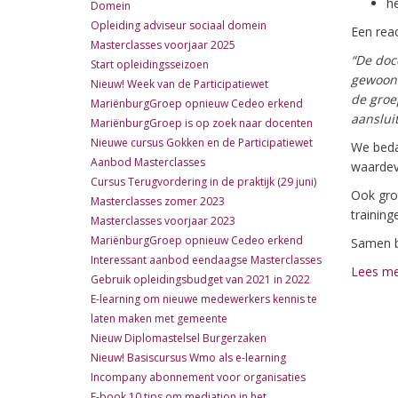
he
Domein
Opleiding adviseur sociaal domein
Een reac
Masterclasses voorjaar 2025
“De doce
Start opleidingsseizoen
gewoon 
Nieuw! Week van de Participatiewet
de groe
MariënburgGroep opnieuw Cedeo erkend
aansluit
MariënburgGroep is op zoek naar docenten
Nieuwe cursus Gokken en de Participatiewet
We beda
Aanbod Masterclasses
waardev
Cursus Terugvordering in de praktijk (29 juni)
Ook gro
Masterclasses zomer 2023
training
Masterclasses voorjaar 2023
MariënburgGroep opnieuw Cedeo erkend
Samen b
Interessant aanbod eendaagse Masterclasses
Lees me
Gebruik opleidingsbudget van 2021 in 2022
E-learning om nieuwe medewerkers kennis te
laten maken met gemeente
Nieuw Diplomastelsel Burgerzaken
Nieuw! Basiscursus Wmo als e-learning
Incompany abonnement voor organisaties
E-book 10 tips om mediation in het