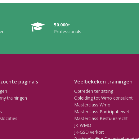
50.000+
er
Professionals
zochte pagina's
Veelbekeken trainingen
ngen
Optreden ter zitting
ny trainingen
Opleiding tot Wmo consulent
Masterclass Wmo
s
Masterclass Participatiewet
slocaties
Masterclass Bestuursrecht
JK-WMO
JK-GSD verkort
Basisopleiding Financieel mede