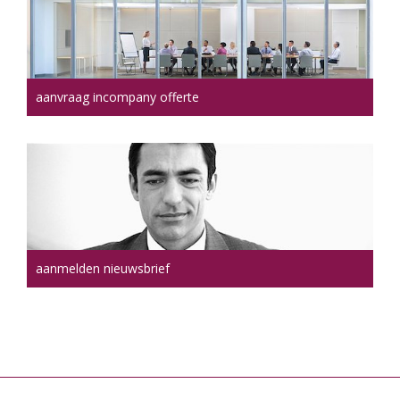
aanvraag incompany offerte
aanmelden nieuwsbrief