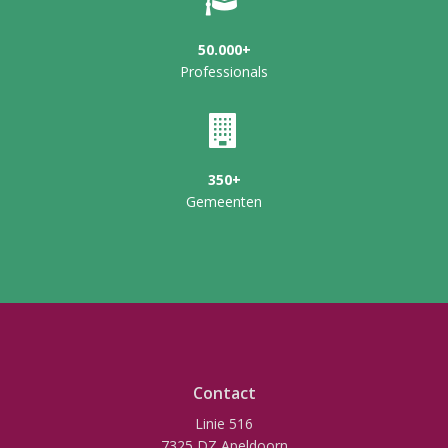
50.000+
Professionals
350+
Gemeenten
Contact
Linie 516
7325 DZ Apeldoorn