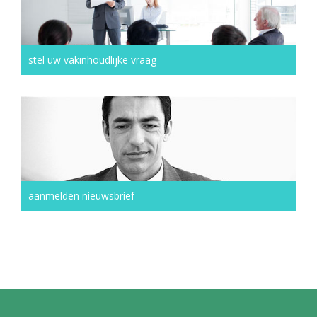
stel uw vakinhoudlijke vraag
aanmelden nieuwsbrief