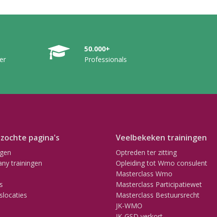
50.000+
er
Professionals
zochte pagina's
Veelbekeken trainingen
ngen
Optreden ter zitting
ny trainingen
Opleiding tot Wmo consulent
Masterclass Wmo
s
Masterclass Participatiewet
slocaties
Masterclass Bestuursrecht
JK-WMO
JK-GSD verkort