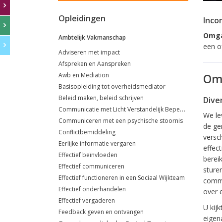
Opleidingen
Inco
Omga
Ambtelijk Vakmanschap
een o
Adviseren met impact
Afspreken en Aanspreken
Awb en Mediation
Omg
Basisopleiding tot overheidsmediator
Beleid maken, beleid schrijven
Dive
Communicatie met Licht Verstandelijk Beperkte klanten
We le
Communiceren met een psychische stoornis
de ge
Conflictbemiddeling
versch
Eerlijke informatie vergaren
effec
Effectief beïnvloeden
bereik
Effectief communiceren
sture
Effectief functioneren in een Sociaal Wijkteam
commu
Effectief onderhandelen
over e
Effectief vergaderen
U kij
Feedback geven en ontvangen
eigena