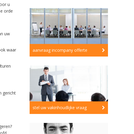
oor u
de orde
an uw
 ook waar
aanvraag incompany offerte
lturen
 gericht
stel uw vakinhoudlijke vraag
geren?
oofd