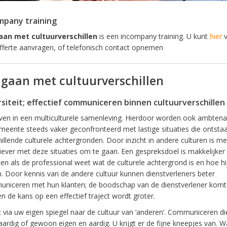
mpany training
an met cultuurverschillen
is een incompany training. U kunt
hier
v
fferte aanvragen, of telefonisch contact opnemen
aan met cultuurverschillen
rsiteit; effectief communiceren binnen cultuurverschillen
ven in een multiculturele samenleving. Hierdoor worden ook ambtena
meente steeds vaker geconfronteerd met lastige situaties die ontstaa
illende culturele achtergronden. Door inzicht in andere culturen is me
tiever met deze situaties om te gaan. Een gespreksdoel is makkelijker 
en als de professional weet wat de culturele achtergrond is en hoe hij
n. Door kennis van de andere cultuur kunnen dienstverleners beter
niceren met hun klanten; de boodschap van de dienstverlener komt
n de kans op een effectief traject wordt groter.
kt via uw eigen spiegel naar de cultuur van ‘anderen’. Communiceren d
ardig of gewoon eigen en aardig. U krijgt er de fijne kneepjes van. Wa