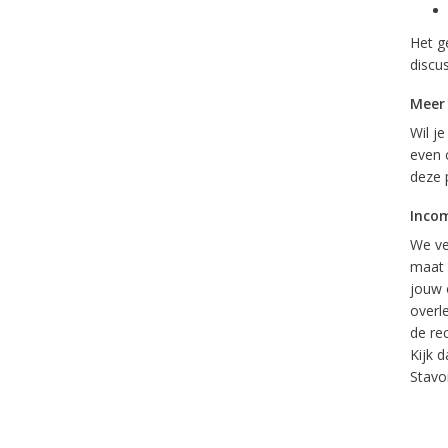
Het ge
discu
Meer
Wil j
even 
deze 
Inco
We ve
maat 
jouw 
overl
de re
Kijk 
Stavor