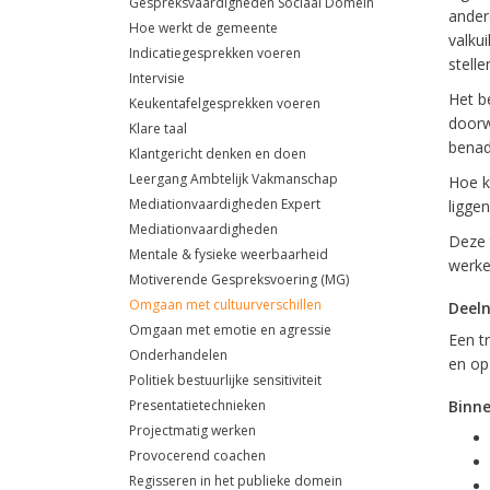
Gespreksvaardigheden Sociaal Domein
ander
Hoe werkt de gemeente
valku
Indicatiegesprekken voeren
stelle
Intervisie
Het b
Keukentafelgesprekken voeren
doorw
Klare taal
benad
Klantgericht denken en doen
Leergang Ambtelijk Vakmanschap
Hoe k
Mediationvaardigheden Expert
liggen
Mediationvaardigheden
Deze 
Mentale & fysieke weerbaarheid
werken
Motiverende Gespreksvoering (MG)
Omgaan met cultuurverschillen
Deel
Omgaan met emotie en agressie
Een t
Onderhandelen
en op
Politiek bestuurlijke sensitiviteit
Presentatietechnieken
Binne
Projectmatig werken
Provocerend coachen
Regisseren in het publieke domein