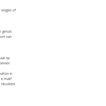
r vragen of
m gerust
olom van
aal op
binnen
utton in
 e-mail?
 Nicolette