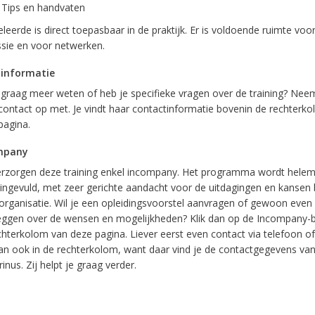
Tips en handvaten
leerde is direct toepasbaar in de praktijk. Er is voldoende ruimte voo
ssie en voor netwerken.
 informatie
e graag meer weten of heb je specifieke vragen over de training? Nee
contact op met. Je vindt haar contactinformatie bovenin de rechterk
pagina.
mpany
rzorgen deze training enkel incompany. Het programma wordt helem
ingevuld, met zeer gerichte aandacht voor de uitdagingen en kansen 
organisatie. Wil je een opleidingsvoorstel aanvragen of gewoon even
eggen over de wensen en mogelijkheden? Klik dan op de Incompany-b
chterkolom van deze pagina. Liever eerst even contact via telefoon of
dan ook in de rechterkolom, want daar vind je de contactgegevens van
inus. Zij helpt je graag verder.