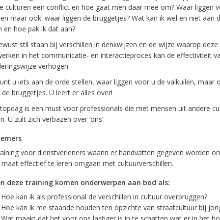
e culturen een conflict en hoe gaat men daar mee om? Waar liggen v
ilen maar ook: waar liggen de bruggetjes? Wat kan ik wel en niet aan 
n en hoe pak ik dat aan?
ewust stil staan bij verschillen in denkwijzen en de wijze waarop deze
erken in het communicatie- en interactieproces kan de effectiviteit v
eringswijze verhogen.
unt u iets aan de orde stellen, waar liggen voor u de valkuilen, maar
 de bruggetjes. U leert er alles over!
topdag is een must voor professionals die met mensen uit andere cu
. U zult zich verbazen over ‘ons’.
nemers
raining voor dienstverleners waarin er handvatten gegeven worden om
 maat effectief te leren omgaan met cultuurverschillen.
n deze training komen onderwerpen aan bod als:
Hoe kan ik als professional de verschillen in cultuur overbruggen?
Hoe kan ik me staande houden ten opzichte van straatcultuur bij jon
Wat maakt dat het voor ons lastiger is in te schatten wat er in het h