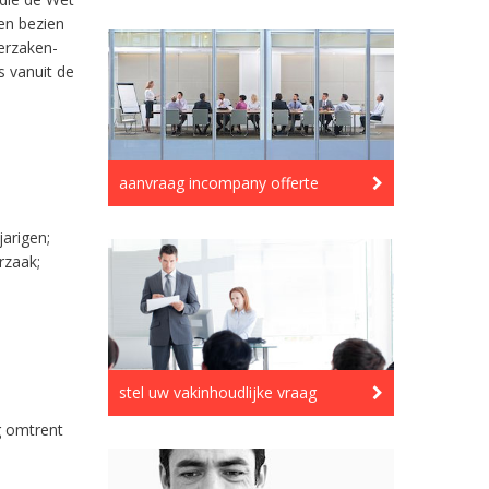
en bezien
erzaken-
s vanuit de
aanvraag incompany offerte
arigen;
rzaak;
stel uw vakinhoudlijke vraag
g omtrent