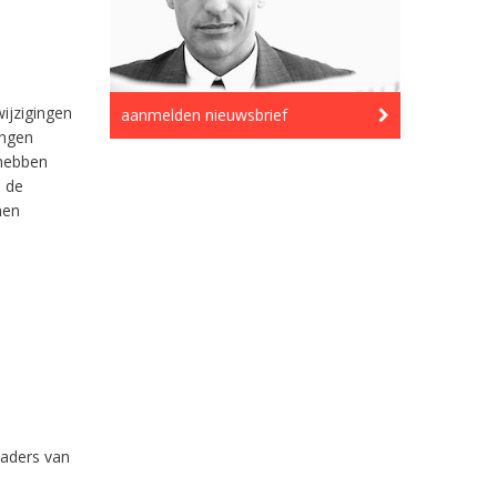
ijzigingen
aanmelden nieuwsbrief
ingen
 hebben
 de
nen
kaders van