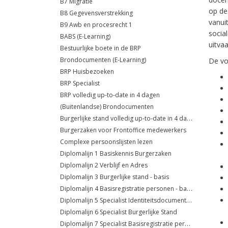
B7 Migratie
op de
B8 Gegevensverstrekking
vanui
B9 Awb en procesrecht 1
socia
BABS (E-Learning)
uitva
Bestuurlijke boete in de BRP
Brondocumenten (E-Learning)
De vo
BRP Huisbezoeken
BRP Specialist
BRP volledig up-to-date in 4 dagen
(Buitenlandse) Brondocumenten
Burgerlijke stand volledig up-to-date in 4 dagen
Burgerzaken voor Frontoffice medewerkers
Complexe persoonslijsten lezen
Diplomalijn 1 Basiskennis Burgerzaken
Diplomalijn 2 Verblijf en Adres
Diplomalijn 3 Burgerlijke stand - basis
Diplomalijn 4 Basisregistratie personen - basis
Diplomalijn 5 Specialist Identiteitsdocumenten
Diplomalijn 6 Specialist Burgerlijke Stand
Diplomalijn 7 Specialist Basisregistratie personen