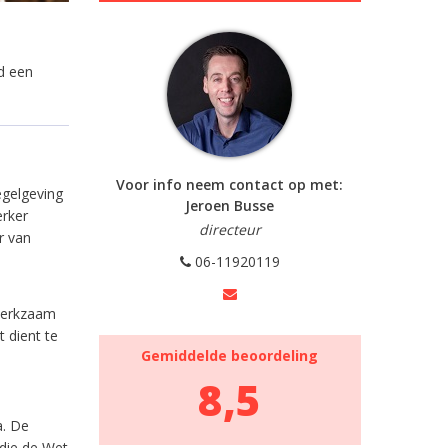
nd een
Voor info neem contact op met:
egelgeving
Jeroen Busse
erker
directeur
r van
06-11920119
 werkzaam
 dient te
Gemiddelde beoordeling
8,5
a. De
 die de Wet