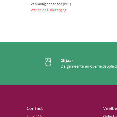
Verklaring onder ede (VOE)
Wet op de lijkbezorging
25 jaar
Dé gemeente en overheidsopleid
Contact
Veelbe
Linie 516
Opleidi