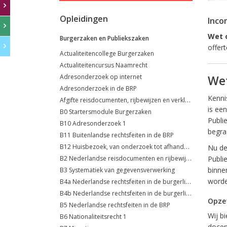
Opleidingen
Inco
Wet o
Burgerzaken en Publiekszaken
offer
Actualiteitencollege Burgerzaken
Actualiteitencursus Naamrecht
Adresonderzoek op internet
Wet
Adresonderzoek in de BRP
Kenni
Afgifte reisdocumenten, rijbewijzen en verklaringen (VOG's)
is ee
B0 Startersmodule Burgerzaken
Publi
B10 Adresonderzoek 1
begraa
B11 Buitenlandse rechtsfeiten in de BRP
B12 Huisbezoek, van onderzoek tot afhandeling
Nu de
B2 Nederlandse reisdocumenten en rijbewijzen
Publi
binne
B3 Systematiek van gegevensverwerking
B4a Nederlandse rechtsfeiten in de burgerlijke stand
worde
B4b Nederlandse rechtsfeiten in de burgerlijke stand
Opzet
B5 Nederlandse rechtsfeiten in de BRP
Wij b
B6 Nationaliteitsrecht 1
docen