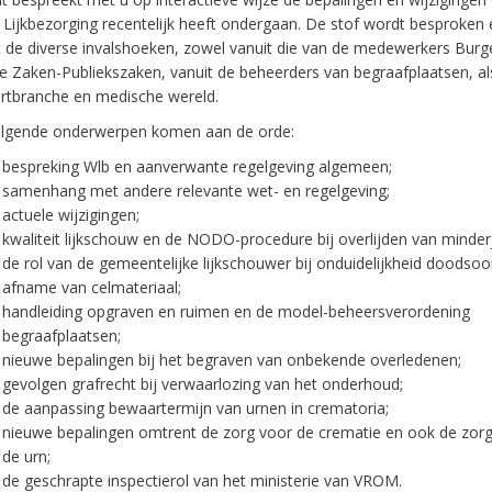
 Lijkbezorging recentelijk heeft ondergaan. De stof wordt besproken 
t de diverse invalshoeken, zowel vanuit die van de medewerkers Burg
le Zaken-Publiekszaken, vanuit de beheerders van begraafplaatsen, al
artbranche en medische wereld.
lgende onderwerpen komen aan de orde:
bespreking Wlb en aanverwante regelgeving algemeen;
samenhang met andere relevante wet- en regelgeving;
actuele wijzigingen;
kwaliteit lijkschouw en de NODO-procedure bij overlijden van minderj
de rol van de gemeentelijke lijkschouwer bij onduidelijkheid doodsoo
afname van celmateriaal;
handleiding opgraven en ruimen en de model-beheersverordening
begraafplaatsen;
nieuwe bepalingen bij het begraven van onbekende overledenen;
gevolgen grafrecht bij verwaarlozing van het onderhoud;
de aanpassing bewaartermijn van urnen in crematoria;
nieuwe bepalingen omtrent de zorg voor de crematie en ook de zor
de urn;
de geschrapte inspectierol van het ministerie van VROM.