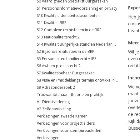
S0 Vaardigheden Specialist Burgerzaken
Exper
S1 Persoonsinformatievoorziening en privacy
S10 Kwaliteit identiteitsdocumenten
Heb j
S11 Kwaliteit BRP
cursus
S12 Complexe rechtsfeiten in de BRP
beant
S13 Nationaliteitsrecht 2
Meer
S14 Kwaliteit Burgerlijke stand en Nederlandse nationaliteit
S2 Bijzondere situaties in de BRP
Wil j
even 
S5 Personen- en familierecht + IPR
recht
S6 Awb en procesrecht 2
S7 Kwaliteitsbeheer Burgerzaken
Inco
S8 Visie en (middel)lange termijn ontwikkelingen
We ve
S9 Adresonderzoek 2
maat 
Trouwambtenaar - theorie en praktijk
jouw 
V1 Dienstverlening
overl
V2 Zelfontwikkeling
de re
Verkiezingen Tweede Kamer
Kijk 
Verkiezingen voor projectleiders
Busse.
Verkiezingen voor stembureauleden
Verkiezingen