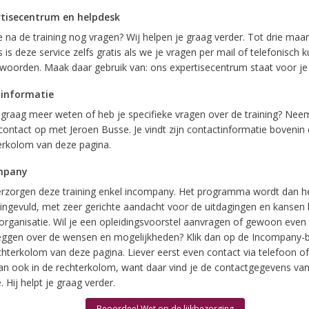
tisecentrum en helpdesk
e na de training nog vragen? Wij helpen je graag verder. Tot drie ma
 is deze service zelfs gratis als we je vragen per mail of telefonisch 
woorden. Maak daar gebruik van: ons expertisecentrum staat voor je 
 informatie
e graag meer weten of heb je specifieke vragen over de training? Nee
contact op met Jeroen Busse. Je vindt zijn contactinformatie bovenin
erkolom van deze pagina.
mpany
rzorgen deze training enkel incompany. Het programma wordt dan h
ingevuld, met zeer gerichte aandacht voor de uitdagingen en kansen 
organisatie. Wil je een opleidingsvoorstel aanvragen of gewoon even
eggen over de wensen en mogelijkheden? Klik dan op de Incompany-b
chterkolom van deze pagina. Liever eerst even contact via telefoon of
dan ook in de rechterkolom, want daar vind je de contactgegevens van
 Hij helpt je graag verder.
Beoordeel Wet op de lijkbezorging