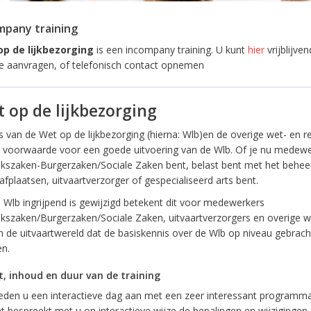
mpany training
p de lijkbezorging
is een incompany training. U kunt
hier
vrijblijve
te aanvragen, of telefonisch contact opnemen
 op de lijkbezorging
s van de Wet op de lijkbezorging (hierna: Wlb)en de overige wet- en r
n voorwaarde voor een goede uitvoering van de Wlb. Of je nu medew
ekszaken-Burgerzaken/Sociale Zaken bent, belast bent met het behee
fplaatsen, uitvaartverzorger of gespecialiseerd arts bent.
 Wlb ingrijpend is gewijzigd betekent dit voor medewerkers
ekszaken/Burgerzaken/Sociale Zaken, uitvaartverzorgers en overige
n de uitvaartwereld dat de basiskennis over de Wlb op niveau gebracht
n.
, inhoud en duur van de training
ieden u een interactieve dag aan met een zeer interessant programm
t bespreekt met u op interactieve wijze de bepalingen en wijzigingen