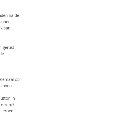
anden na de
kunnen
klaar!
m gerust
 de
elemaal op
binnen
utton in
 e-mail?
 Jeroen