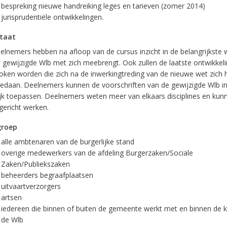
bespreking nieuwe handreiking leges en tarieven (zomer 2014)
jurisprudentiële ontwikkelingen.
taat
elnemers hebben na afloop van de cursus inzicht in de belangrijkste w
e gewijzigde Wlb met zich meebrengt. Ook zullen de laatste ontwikkel
oken worden die zich na de inwerkingtreding van de nieuwe wet zich
edaan. Deelnemers kunnen de voorschriften van de gewijzigde Wlb in
ijk toepassen. Deelnemers weten meer van elkaars disciplines en kun
gericht werken.
groep
alle ambtenaren van de burgerlijke stand
overige medewerkers van de afdeling Burgerzaken/Sociale
Zaken/Publiekszaken
beheerders begraafplaatsen
uitvaartverzorgers
artsen
iedereen die binnen of buiten de gemeente werkt met en binnen de 
de Wlb