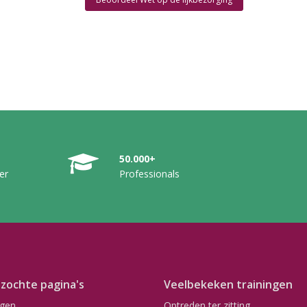
50.000+
er
Professionals
zochte pagina's
Veelbekeken trainingen
ngen
Optreden ter zitting