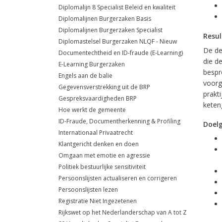
Diplomalijn 8 Specialist Beleid en kwaliteit
Diplomalijnen Burgerzaken Basis
Diplomalijnen Burgerzaken Specialist
Resul
Diplomastelsel Burgerzaken NLQF - Nieuw
De de
Documentechtheid en ID-fraude (E-Learning)
die d
E-Learning Burgerzaken
bespr
Engels aan de balie
voorg
Gegevensverstrekking uit de BRP
prakt
Gespreksvaardigheden BRP
keten
Hoe werkt de gemeente
ID-Fraude, Documentherkenning & Profiling
Doel
Internationaal Privaatrecht
Klantgericht denken en doen
Omgaan met emotie en agressie
Politiek bestuurlijke sensitiviteit
Persoonslijsten actualiseren en corrigeren
Persoonslijsten lezen
Registratie Niet Ingezetenen
Rijkswet op het Nederlanderschap van A tot Z