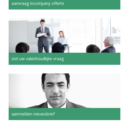
aanvraag incompany offerte
stel uw vakinhoudlijke vraag
aanmelden nieuwsbrief