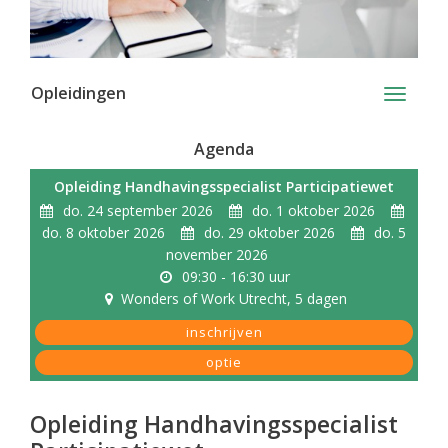
Opleidingen
Toggle
navigati
Agenda
Opleiding Handhavingsspecialist Participatiewet
do. 24 september 2026
do. 1 oktober 2026
do. 8 oktober 2026
do. 29 oktober 2026
do. 5
november 2026
09:30 - 16:30 uur
Wonders of Work Utrecht
, 5 dagen
inschrijven
optie
Opleiding Handhavingsspecialist