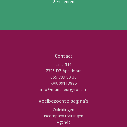
Gemeenten
Contact
Linie 516
7325 DZ Apeldoorn
055 799 80 30
KvK 09113886
info@marienburggroep.nl
Veelbezochte pagina's
Opleidingen
Incompany trainingen
Agenda