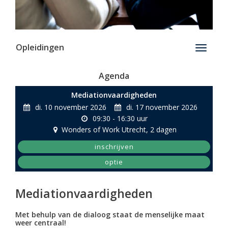
Opleidingen
Toggle
navigati
Agenda
Mediationvaardigheden
di. 10 november 2026
di. 17 november 2026
09:30 - 16:30 uur
Wonders of Work Utrecht
, 2 dagen
inschrijven
optie
Mediationvaardigheden
Met behulp van de dialoog staat de menselijke maat
weer centraal!