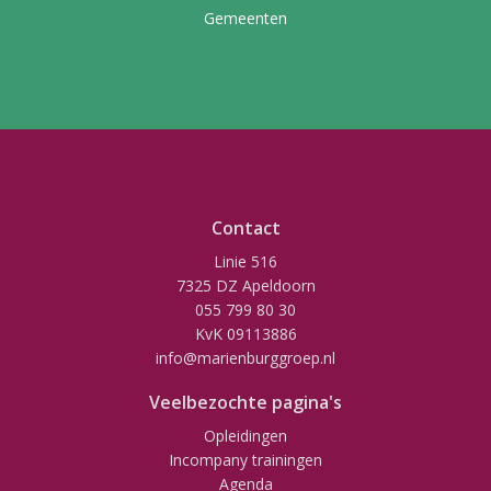
Gemeenten
Contact
Linie 516
7325 DZ Apeldoorn
055 799 80 30
KvK 09113886
info@marienburggroep.nl
Veelbezochte pagina's
Opleidingen
Incompany trainingen
Agenda