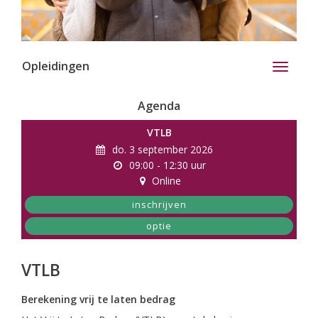
Opleidingen
Toggle
navigati
Agenda
VTLB
do. 3 september 2026
09:00 - 12:30 uur
Online
inschrijven
optie
VTLB
Berekening vrij te laten bedrag