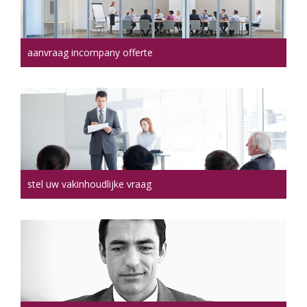
aanvraag incompany offerte
stel uw vakinhoudlijke vraag