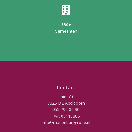
350+
Gemeenten
Contact
Linie 516
7325 DZ Apeldoorn
055 799 80 30
KvK 09113886
info@marienburggroep.nl