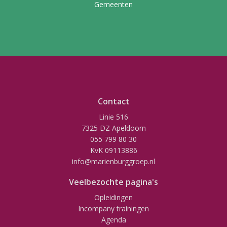
Gemeenten
Contact
Linie 516
7325 DZ Apeldoorn
055 799 80 30
KvK 09113886
info@marienburggroep.nl
Veelbezochte pagina's
Opleidingen
Incompany trainingen
Agenda