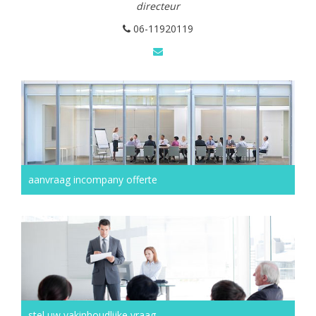
directeur
06-11920119
aanvraag incompany offerte
stel uw vakinhoudlijke vraag