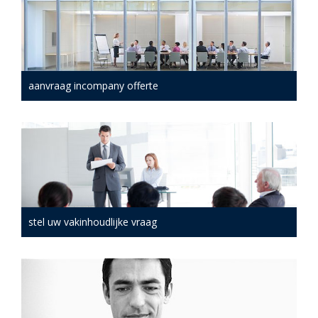
aanvraag incompany offerte
stel uw vakinhoudlijke vraag