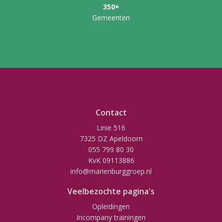
350+
Gemeenten
Contact
Linie 516
7325 DZ Apeldoorn
055 799 80 30
KvK 09113886
info@marienburggroep.nl
Veelbezochte pagina's
Opleidingen
Incompany trainingen