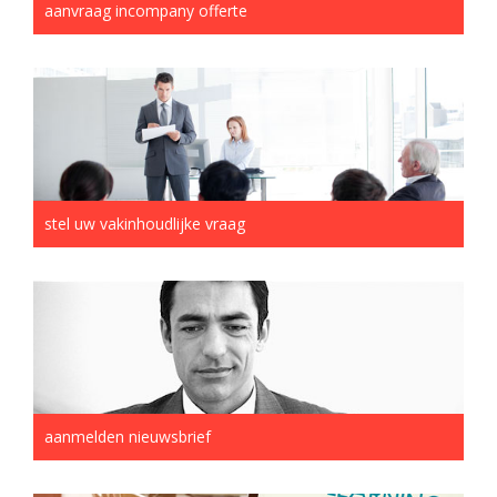
aanvraag incompany offerte
stel uw vakinhoudlijke vraag
aanmelden nieuwsbrief