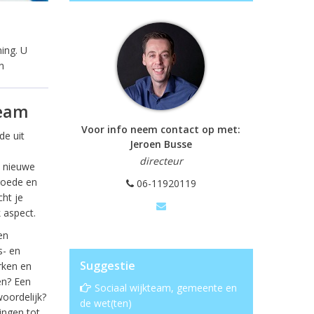
ing. U
n
team
Voor info neem contact op met:
e uit
Jeroen Busse
directeur
, nieuwe
goede en
06-11920119
ht je
 aspect.
en
s- en
Suggestie
rken en
en? Een
Sociaal wijkteam, gemeente en
woordelijk?
de wet(ten)
ingen tot