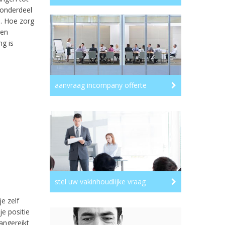
 onderdeel
s. Hoe zorg
gen
ng is
aanvraag incompany offerte
stel uw vakinhoudlijke vraag
e zelf
je positie
angereikt