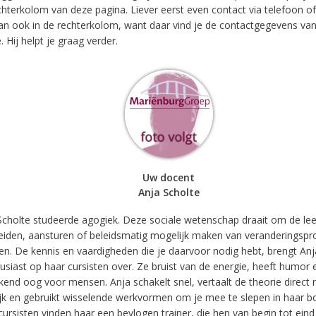
chterkolom van deze pagina. Liever eerst even contact via telefoon of
dan ook in de rechterkolom, want daar vind je de contactgegevens van
 Hij helpt je graag verder.
Uw docent
Anja Scholte
Scholte studeerde agogiek. Deze sociale wetenschap draait om de lee
eiden, aansturen of beleidsmatig mogelijk maken van veranderingspro
n. De kennis en vaardigheden die je daarvoor nodig hebt, brengt Anj
usiast op haar cursisten over. Ze bruist van de energie, heeft humor
ekend oog voor mensen. Anja schakelt snel, vertaalt de theorie direct 
ijk en gebruikt wisselende werkvormen om je mee te slepen in haar 
cursisten vinden haar een bevlogen trainer, die hen van begin tot eind