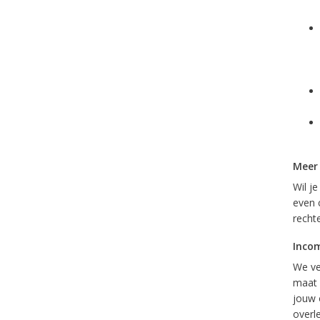
Meer
Wil j
even 
recht
Inco
We ve
maat 
jouw 
overl