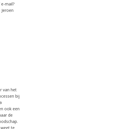
 e-mail?
 Jeroen
r van het
cessen bij
a
 en ook een
naar de
boodschap.
 weet te