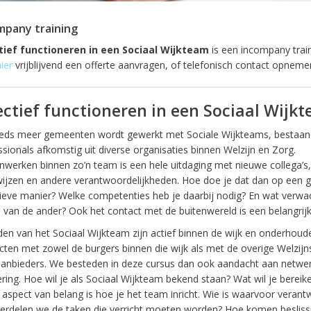
mpany training
tief functioneren in een Sociaal Wijkteam
is een incompany train
ier
vrijblijvend een offerte aanvragen, of telefonisch contact opneme
ectief functioneren in een Sociaal Wijk
eeds meer gemeenten wordt gewerkt met Sociale Wijkteams, bestaand
ssionals afkomstig uit diverse organisaties binnen Welzijn en Zorg.
werken binnen zo’n team is een hele uitdaging met nieuwe collega’s
ijzen en andere verantwoordelijkheden. Hoe doe je dat dan op een 
tieve manier? Welke competenties heb je daarbij nodig? En wat verwac
ij van de ander? Ook het contact met de buitenwereld is een belangrijk
den van het Sociaal Wijkteam zijn actief binnen de wijk en onderhoud
cten met zowel de burgers binnen die wijk als met de overige Welzijn
anbieders. We besteden in deze cursus dan ook aandacht aan netwe
ering. Hoe wil je als Sociaal Wijkteam bekend staan? Wat wil je bereik
 aspect van belang is hoe je het team inricht. Wie is waarvoor verant
erdelen we de taken die verricht moeten worden? Hoe komen besliss