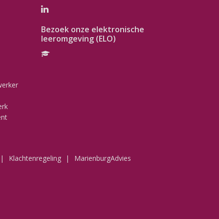
Bezoek onze elektronische
leeromgeving (ELO)
werker
erk
ent
Klachtenregeling
MarienburgAdvies