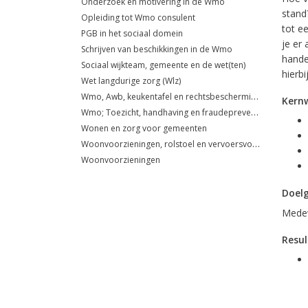
Onderzoek en motivering in de Wmo
stand
Opleiding tot Wmo consulent
tot e
PGB in het sociaal domein
je er 
Schrijven van beschikkingen in de Wmo
hande
Sociaal wijkteam, gemeente en de wet(ten)
hierbi
Wet langdurige zorg (Wlz)
Wmo, Awb, keukentafel en rechtsbescherming
Kern
Wmo; Toezicht, handhaving en fraudepreventie
Wonen en zorg voor gemeenten
Woonvoorzieningen, rolstoel en vervoersvoorzieningen
Woonvoorzieningen
Doel
Medew
Resul