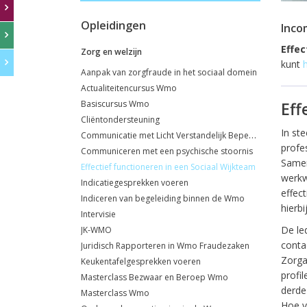
Opleidingen
Inco
Effec
Zorg en welzijn
kunt
h
Aanpak van zorgfraude in het sociaal domein
Actualiteitencursus Wmo
Basiscursus Wmo
Eff
Cliëntondersteuning
In st
Communicatie met Licht Verstandelijk Beperkte klanten
profe
Communiceren met een psychische stoornis
Samen
Effectief functioneren in een Sociaal Wijkteam
werkw
Indicatiegesprekken voeren
effec
Indiceren van begeleiding binnen de Wmo
hierb
Intervisie
De le
JK-WMO
conta
Juridisch Rapporteren in Wmo Fraudezaken
Zorga
Keukentafelgesprekken voeren
profil
Masterclass Bezwaar en Beroep Wmo
derde
Masterclass Wmo
Hoe v