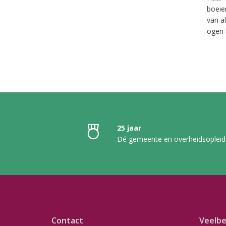
boeie
van al
ogen 
25 jaar
Dé gemeente en overheidsopleid
Contact
Veelbe