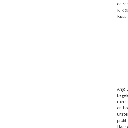
de re
Kijk 
Busse.
Anja 
begel
mense
entho
uitst
prakt
Haar 