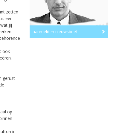
.
unt zetten
uit een
wat jij
werken.
aanmelden nieuwsbrief
j behorende
it ook
reëren.
m gerust
 de
aal op
binnen
utton in