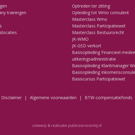
ngen
Optreden ter zitting
ny trainingen
Opleiding tot Wmo consulent
Masterclass Wmo
s
Masterclass Participatiewet
slocaties
Masterclass Bestuursrecht
JK-WMO
JK-GSD verkort
Basisopleiding Financieel mede
uitkeringsadministratie
Basisopleiding Klantmanager W
Basisopleiding Inkomensconsul
Basiscursus Participatiewet
Disclaimer
Algemene voorwaarden
BTW-compensatiefonds
ontwerp & realisatie
publiceervoormij.nl