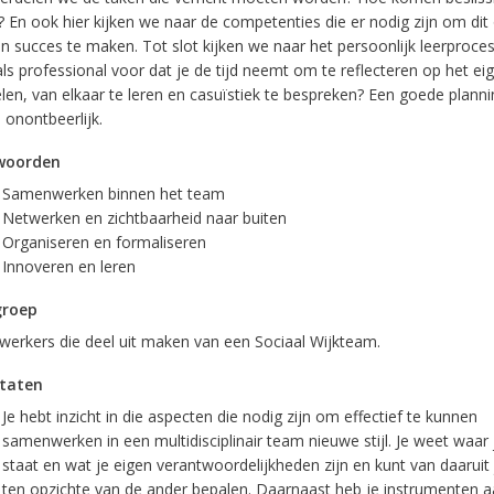
? En ook hier kijken we naar de competenties die er nodig zijn om dit
en succes te maken. Tot slot kijken we naar het persoonlijk leerproce
als professional voor dat je de tijd neemt om te reflecteren op het ei
len, van elkaar te leren en casuïstiek te bespreken? Een goede planni
j onontbeerlijk.
woorden
Samenwerken binnen het team
Netwerken en zichtbaarheid naar buiten
Organiseren en formaliseren
Innoveren en leren
groep
erkers die deel uit maken van een Sociaal Wijkteam.
taten
Je hebt inzicht in die aspecten die nodig zijn om effectief te kunnen
samenwerken in een multidisciplinair team nieuwe stijl. Je weet waar j
staat en wat je eigen verantwoordelijkheden zijn en kunt van daaruit 
ten opzichte van de ander bepalen. Daarnaast heb je instrumenten a