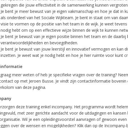
gekregen die jouw effectiviteit in de samenwerking kunnen vergroten
Je bent je meer bewust van je eigen vakmanschap en hoe je dat in k
als onderdeel van het Sociale Wijkteam. Je bent in staat om van daar
visie te vormen op de positie van het team in de wijk. Je weet tevens 
nodig hebt om op een effectieve wijze binnen de wijk te kunnen net
Je bent je bewust van je eigen positie binnen het team en de daarbi
verantwoordelijkheden en bevoegdheden.
Je bent je bewust van jouw leerstijl en innovatief vermogen en kan d
inzetten. Je weet wat je nodig hebt en hoe je hier ruimte voor kunt c
 informatie
e graag meer weten of heb je specifieke vragen over de training? Nee
contact op met Jeroen Busse. Je vindt zijn contactinformatie bovenin
erkolom van deze pagina.
mpany
rzorgen deze training enkel incompany. Het programma wordt helem
ingevuld, met zeer gerichte aandacht voor de uitdagingen en kansen 
organisatie. Wil je een opleidingsvoorstel aanvragen of gewoon even
eggen over de wensen en mogelijkheden? Klik dan op de Incompany-b