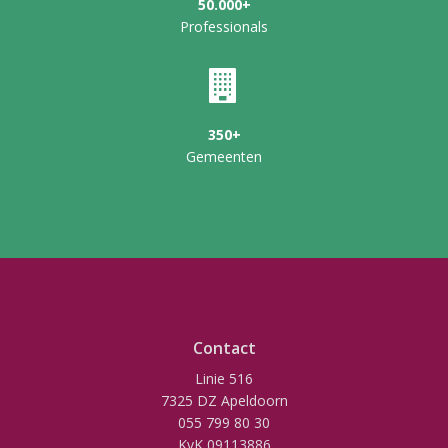
50.000+
Professionals
350+
Gemeenten
Contact
Linie 516
7325 DZ Apeldoorn
055 799 80 30
KvK 09113886