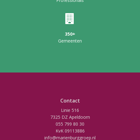
Professionals
350+
Gemeenten
Contact
Linie 516
7325 DZ Apeldoorn
055 799 80 30
KvK 09113886
info@marienburggroep.nl